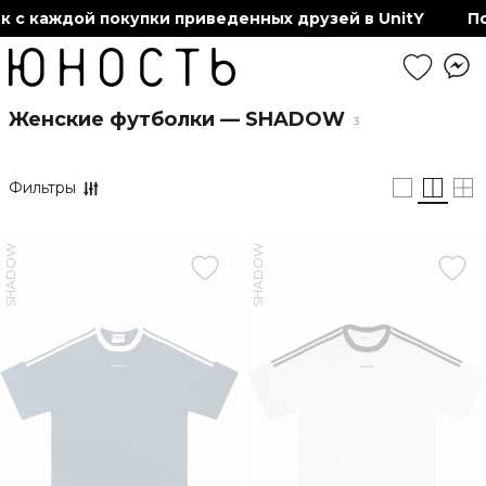
 с каждой покупки приведенных друзей в UnitY
По
Женские футболки — SHADOW
3
Фильтры
SHADOW
SHADOW