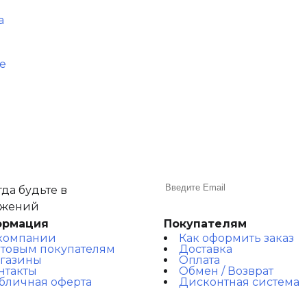
а
е
да будьте в
ожений
ормация
Покупателям
компании
Как оформить заказ
товым покупателям
Доставка
газины
Оплата
нтакты
Обмен / Возврат
бличная оферта
Дисконтная система