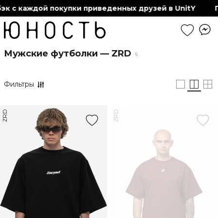
к с каждой покупки приведенных друзей в UnitY
П
Мужские футболки — ZRD
5
Фильтры
ZRD
ZRD