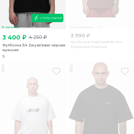
с Unity картой
В наличии
Нет в наличии
3 990 ₽
3 400 ₽
4 250 ₽
Футболка Hood weather star
Футболка 3/4 Zaryad basic черная
бордовая мужская
мужская
S
ZRD
ZRD