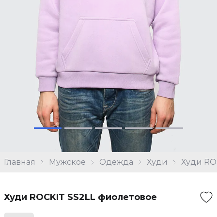
Главная
Мужское
Одежда
Худи
Худи RO
Худи ROCKIT SS2LL фиолетовое