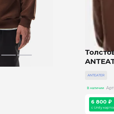
Толсто
ANTEAT
ANTEATER
Арт
В наличии
6 800 ₽
с Unity карто