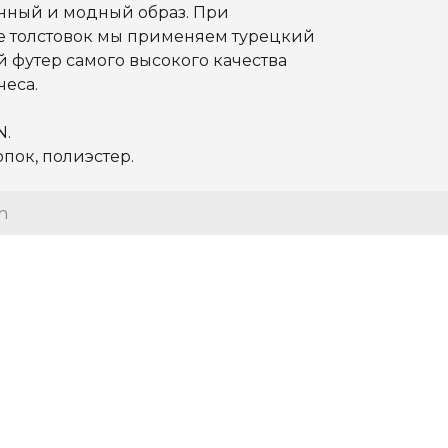
ный и модный образ. При
е толстовок мы применяем турецкий
 футер самого высокого качества
чеса.
N.
опок, полиэстер.
n