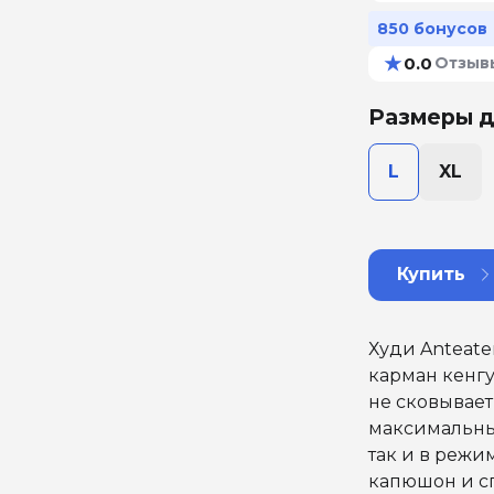
850 бонусов
★
0.0
Отзыв
Размеры д
L
XL
Купить
Худи Anteate
карман кенгу
не сковывае
максимальный
так и в реж
капюшон и с