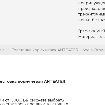
непринужден
производств
трехниточный
пенье, без на
Графика: VLK
Материал: хл
ди
Толстовка коричневая ANTEATER Hoodie-Brow
лстовка коричневая ANTEATER
и от 15000. Вы сможете выбрать
ю стоимость доставки, как только