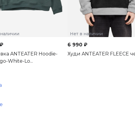
 наличии
Нет в наличии
 ₽
6 990 ₽
овка ANTEATER Hoodie-
Худи ANTEATER FLEECE 
o-White-Lo...
а
е