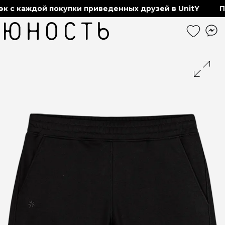
 с каждой покупки приведенных друзей в UnitY
По