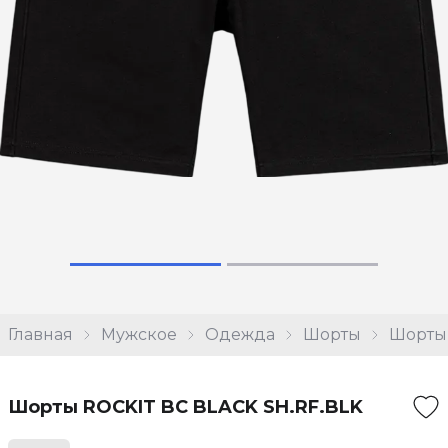
Главная
Мужское
Одежда
Шорты
Шорты 
Шорты ROCKIT BC BLACK SH.RF.BLK