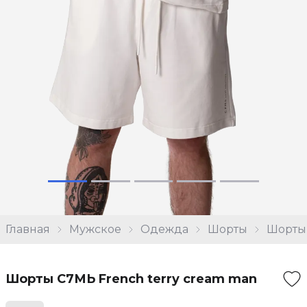
Главная
Мужское
Одежда
Шорты
Шорты 
Шорты С7МЬ French terry cream man