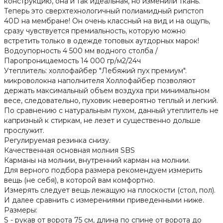
конструкцию, она и так идеальная, но изменили ткань.
Теперь это сверхтехнологичный полиамидный рипстоп
40D на мембране! Он очень классный на вид и на ощупь,
сразу чувствуется премиальность, которую можно
встретить только в одежде топовых аутдорных марок!
Водоупорность 4 500 мм водного столба /
Паропроницаемость 14 000 гр/м2/24ч
Утеплитель: холлофайбер "Лебяжий пух премиум".
микроволокна наполнителя Холлофайбер позволяют
держать максимальный объем воздуха при минимальном
весе, следовательно, пуховик невероятно теплый и легкий.
По сравнению с натуральным пухом, данный утеплитель не
капризный к стиркам, не лезет и существенно дольше
прослужит.
Регулируемая резинка снизу.
Качественная основная молния SBS
Карманы на молнии, внутренний карман на молнии.
Для верного подбора размера рекомендуем измерить
вещь (не себя), в которой вам комфортно.
Измерять следует вещь лежащую на плоскости (стол, пол).
И далее сравнить с измерениями приведенными ниже.
Размеры:
S - рукав от ворота 75 см, длина по спине от ворота до