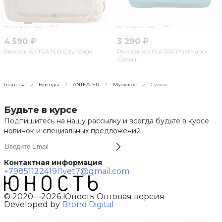
Нет в наличии
Нет в наличии
4 590 ₽
3 290 ₽
Рюкзак ANTEATER City-Bage
Рюкзак ANTEATER PhatNano-
Corsair
Главная
Бренды
ANTEATER
Мужское
Сумки
Будьте в курсе
Подпишитесь на нашу рассылку и всегда будьте в курсе
новинок и специальных предложений
Контактная информация
+79851122419
l1vet7@gmail.com
© 2020—2026 Юность Оптовая версия
Developed by
Brond.Digital