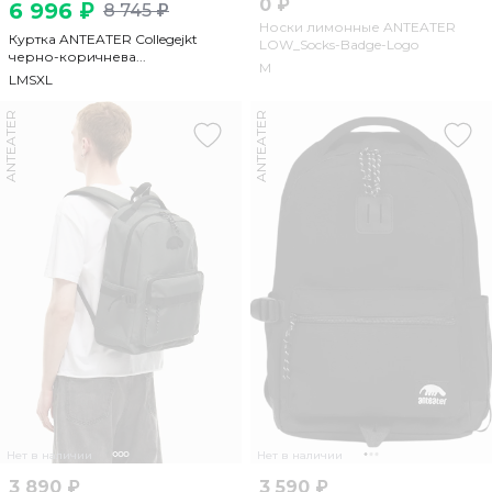
0 ₽
6 996 ₽
8 745 ₽
Носки лимонные ANTEATER
Куртка ANTEATER Collegejkt
LOW_Socks-Badge-Logo
черно-коричнева...
M
L
M
S
XL
ANTEATER
ANTEATER
Нет в наличии
Нет в наличии
3 890 ₽
3 590 ₽