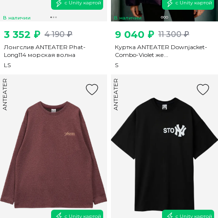
с Unity картой
с Unity картой
В наличии
В наличии
3 352 ₽
9 040 ₽
4 190 ₽
11 300 ₽
Лонгслив ANTEATER Phat-
Куртка ANTEATER Downjacket-
Long114 морская волна
Combo-Violet же...
L
S
S
ANTEATER
ANTEATER
с Unity картой
с Unity картой