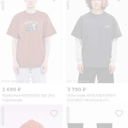
ANTEATER
ANTEATER
Нет в наличии
Нет в наличии
2 690 ₽
3 790 ₽
Футболка ANTEATER TEE 340
Лонгслив ANTEATER PHAT
горчичная
DOUBLE песочный и ч...
ANTEATER
ANTEATER