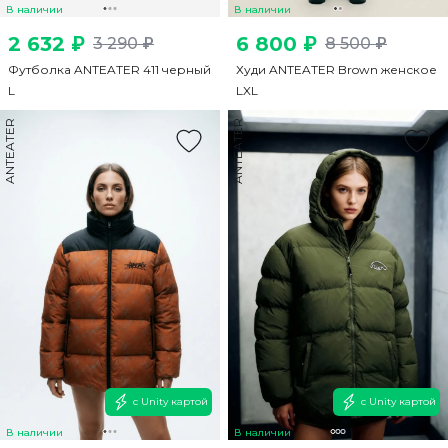
В наличии
В наличии
2 632 ₽
6 800 ₽
3 290 ₽
8 500 ₽
Футболка ANTEATER 411 черный
Худи ANTEATER Brown женское
L
L
XL
ANTEATER
ANTEATER
с Unity картой
с Unity картой
В наличии
В наличии