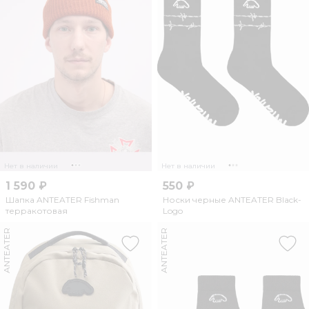
Нет в наличии
Нет в наличии
1 590 ₽
550 ₽
Шапка ANTEATER Fishman
Носки черные ANTEATER Black-
терракотовая
Logo
ANTEATER
ANTEATER