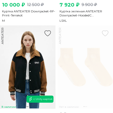
10 000 ₽
7 920 ₽
12 500 ₽
9 900 ₽
Куртка ANTEATER Downjacket-RF-
Куртка зеленая ANTEATER
Print-Terrakot
Downjacket-HoodedC...
M
L
S
XL
ANTEATER
ANTEATER
с Unity картой
В наличии
Нет в наличии