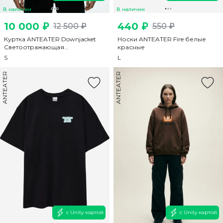
В наличии
В наличии
10 000 ₽
440 ₽
12 500 ₽
550 ₽
Куртка ANTEATER Downjacket
Носки ANTEATER Fire белые
Светоотражающая...
красные
S
L
ANTEATER
ANTEATER
с Unity картой
с Unity картой