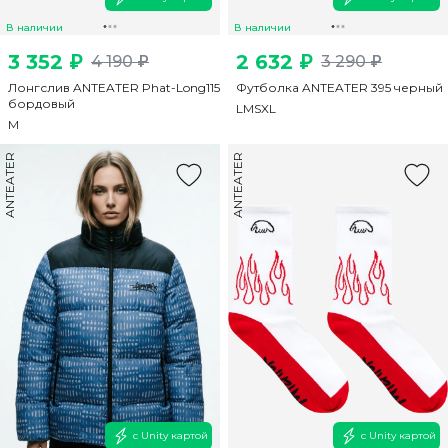
В наличии
В наличии
3 352 ₽
2 632 ₽
4 190 ₽
3 290 ₽
Лонгслив ANTEATER Phat-Long115
Футболка ANTEATER 395 черный
бордовый
L
M
S
XL
M
ANTEATER
ANTEATER
с Unity картой
с Unity картой