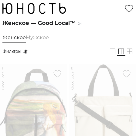
Женское — Good Local™
24
Женское
Мужское
Фильтры
Good Local™
Good Local™