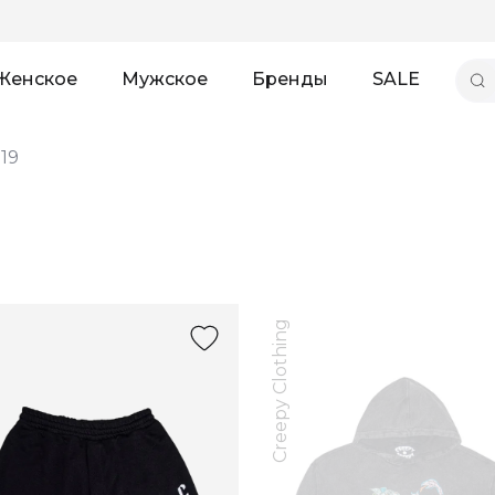
Женское
Мужское
Бренды
SALE
19
Creepy Clothing