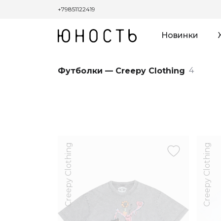
+79851122419
Новинки
4
Футболки — Creepy Clothing
Creepy Clothing
Creepy Clothing