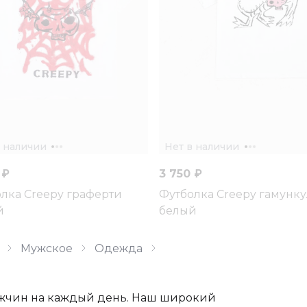
в наличии
Нет в наличии
 ₽
3 750 ₽
лка Creepy граферти
Футболка Creepy гамунку
й
белый
Мужское
Одежда
ужчин на каждый день. Наш широкий