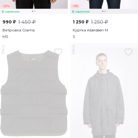
−32%
−0%
В наличии
В наличии
990 ₽
1 450 ₽
1 250 ₽
1 250 ₽
Ветровка Glamis
Куртка Aberdeen M
M
S
S
Devo
Devo