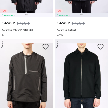
−0%
−0%
В наличии
В наличии
1 450 ₽
1 450 ₽
1 450 ₽
1 450 ₽
Куртка Alyth черная
Куртка Kester
S
L
M
S
Devo
Devo