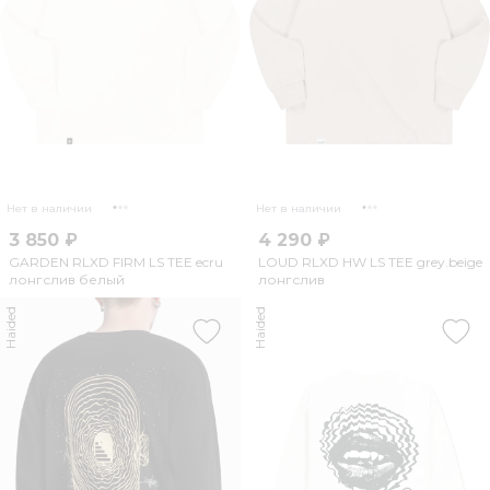
Нет в наличии
Нет в наличии
3 850 ₽
4 290 ₽
GARDEN RLXD FIRM LS TEE ecru
LOUD RLXD HW LS TEE grey.beige
лонгслив белый
лонгслив
Haided
Haided