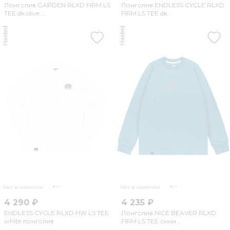
Лонгслив GARDEN RLXD FIRM LS
Лонгслив ENDLESS CYCLE RLXD
TEE dk.olive ...
FIRM LS TEE dk...
Haided
Haided
Нет в наличии
Нет в наличии
4 290 ₽
4 235 ₽
ENDLESS CYCLE RLXD HW LS TEE
Лонгслив NICE BEAVER RLXD
white лонгслив
FIRM LS TEE сини...