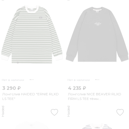
Нет в наличии
Нет в наличии
3 290 ₽
4 235 ₽
Лонгслив HAIDED "ERNIE RLXD
Лонгслив NICE BEAVER RLXD
LS TEE"
FIRM LS TEE тёмн...
Haided
Haided