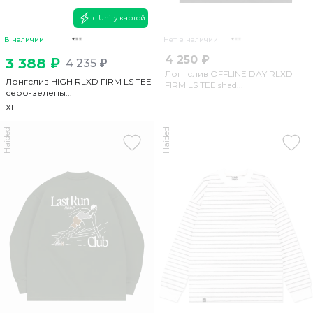
с Unity картой
В наличии
Нет в наличии
4 250 ₽
3 388 ₽
4 235 ₽
Лонгслив OFFLINE DAY RLXD
Лонгслив HIGH RLXD FIRM LS TEE
FIRM LS TEE shad...
серо-зелены...
XL
Haided
Haided