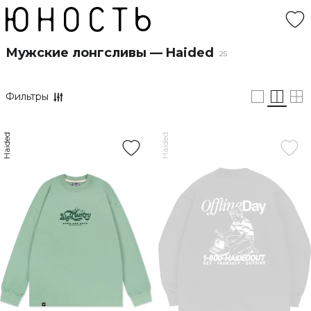
Мужские лонгсливы — Haided
25
Фильтры
Haided
Haided