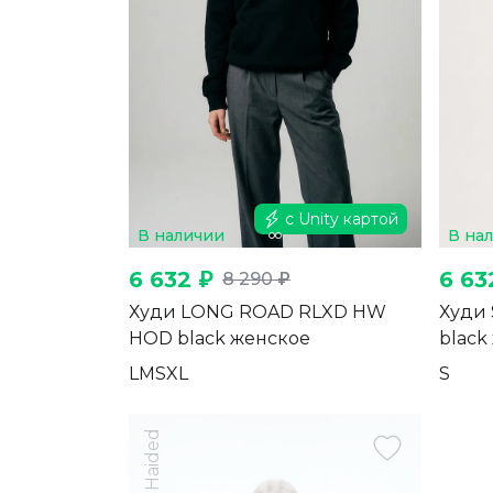
с Unity картой
В наличии
В на
6 632 ₽
6 63
8 290 ₽
Худи LONG ROAD RLXD HW
Худи
HOD black женское
black
L
M
S
XL
S
Haided