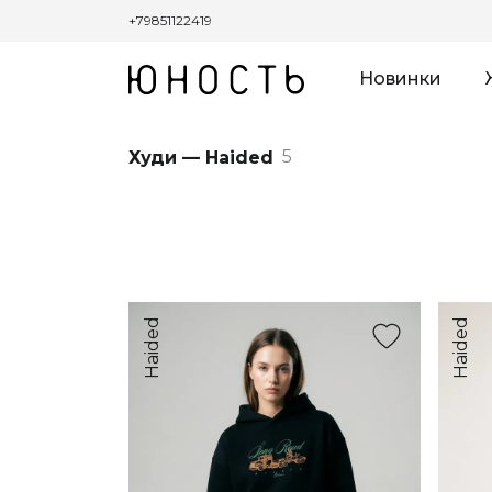
+79851122419
Новинки
5
Худи — Haided
Haided
Haided