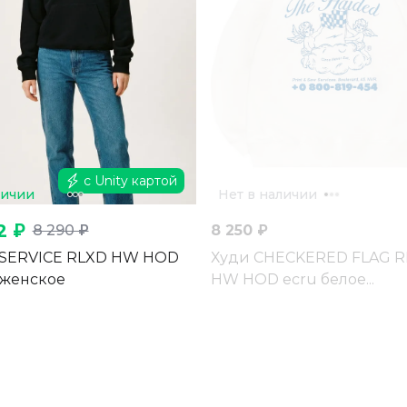
с Unity картой
личии
Нет в наличии
2 ₽
8 290 ₽
8 250 ₽
 SERVICE RLXD HW HOD
Худи CHECKERED FLAG 
 женское
HW HOD ecru белое...