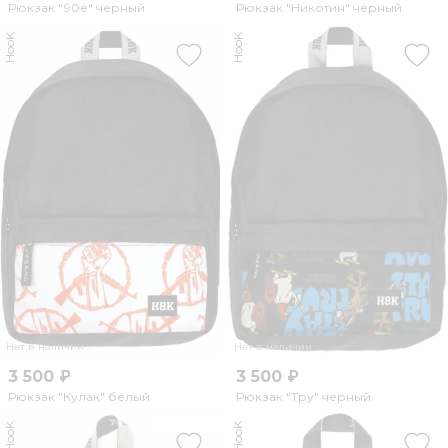
Рюкзак "90е" черный
Рюкзак "Никотин" черный
HooK
HooK
Нет в наличии
Нет в наличии
3 500 ₽
3 500 ₽
Рюкзак "Кулак" белый
Рюкзак "Тру" черный
HooK
HooK