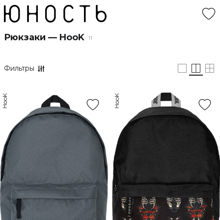
Рюкзаки — HooK
11
Фильтры
HooK
HooK