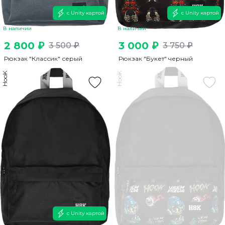
с Unity картой
с Unity картой
В наличии
В наличии
2 800 ₽
3 000 ₽
3 500 ₽
3 750 ₽
Рюкзак "Классик" серый
Рюкзак "Букет" черный
HooK
HooK
с Unity картой