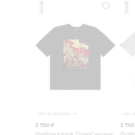
HooK
HooK
Нет в наличии
Нет 
2 750 ₽
2 750
Футболка Hook "Плаха" черная
Футбо