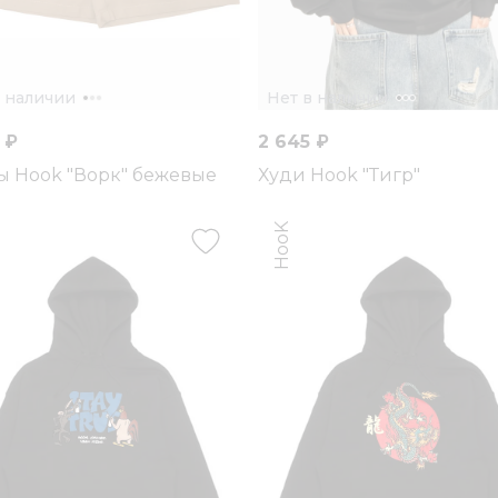
в наличии
Нет в наличии
 ₽
2 645 ₽
 Hook "Ворк" бежевые
Худи Hook "Тигр"
HooK