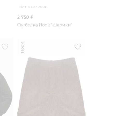
Нет в наличии
2 750 ₽
Футболка Hook "Шарики"
HooK