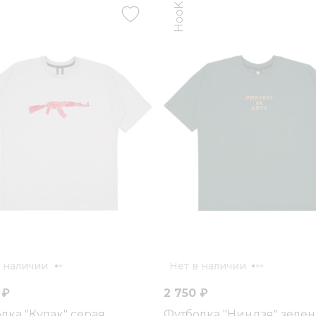
HooK
в наличии
Нет в наличии
 ₽
2 750 ₽
лка "Кулак" серая
Футболка "Ниндзя" зелен