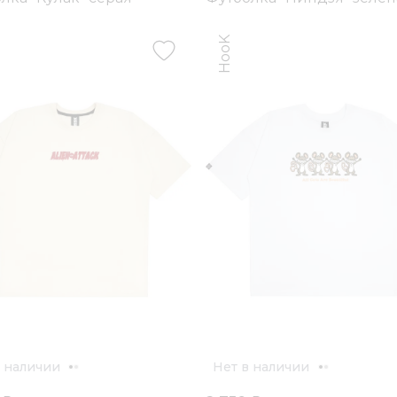
HooK
в наличии
Нет в наличии