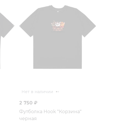
Нет в наличии
2 750 ₽
Футболка Hook "Корзина"
черная