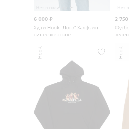
Нет в наличии
Нет 
6 000 ₽
2 750
Худи Hook "Лого" Халфзип
Футбо
синее женское
зелён
HooK
HooK