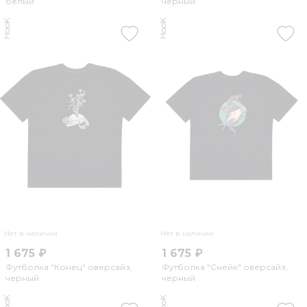
белый
черный
HooK
HooK
Нет в наличии
Нет в наличии
1 675 ₽
1 675 ₽
Футболка "Конец" оверсайз,
Футболка "Снейк" оверсайз,
черный
черный
HooK
HooK