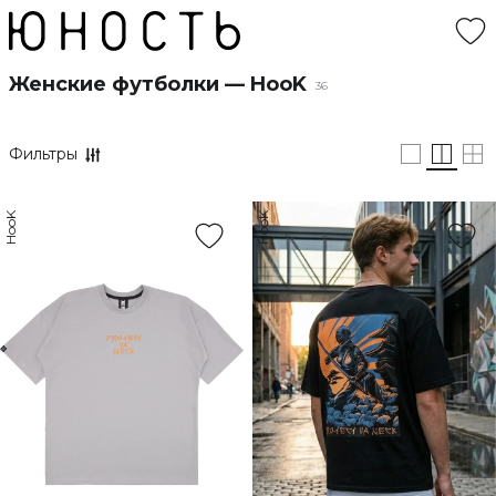
Женские футболки — HooK
36
Фильтры
HooK
HooK