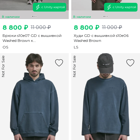
с Unity картой
с Unity картой
В наличии
В наличии
8 800 ₽
8 800 ₽
11 000 ₽
11 000 ₽
Брюки s10e07 GD с вышивкой
Худи GD с вышивкой s10e06
Washed Brown к...
Washed Brown
OS
L
S
Not For Sale
Not For Sale