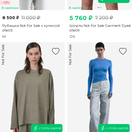
−23%
В наличии
В наличии
5 760 ₽
8 500 ₽
11 000 ₽
7 200 ₽
Рубашка Not For Sale с кулисой
Шорты Not For Sale Garment Dyed
s11e03
s11e09
M
OS
Not For Sale
Not For Sale
с Unity картой
с Unity картой