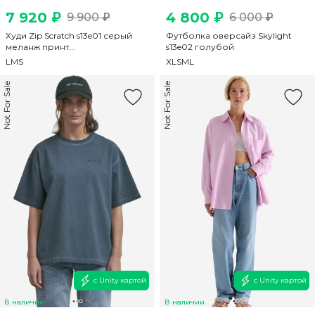
7 920 ₽
4 800 ₽
9 900 ₽
6 000 ₽
Худи Zip Scratch s13e01 серый
Футболка оверсайз Skylight
меланж принт...
s13e02 голубой
L
M
S
XL
S
M
L
Not For Sale
Not For Sale
с Unity картой
с Unity картой
В наличии
В наличии