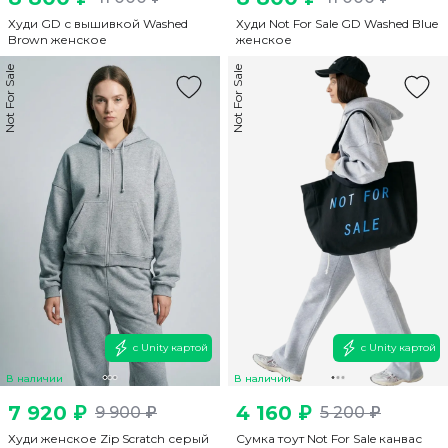
Худи GD с вышивкой Washed
Худи Not For Sale GD Washed Blue
Brown женское
женское
Not For Sale
Not For Sale
с Unity картой
с Unity картой
В наличии
В наличии
7 920 ₽
4 160 ₽
9 900 ₽
5 200 ₽
Худи женское Zip Scratch серый
Cумка тоут Not For Sale канвас