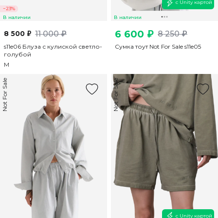
с Unity картой
−23%
В наличии
В наличии
6 600 ₽
8 500 ₽
11 000 ₽
8 250 ₽
s11e06 Блуза с кулиской светло-
Cумка тоут Not For Sale s11e05
голубой
M
Not For Sale
Not For Sale
с Unity картой