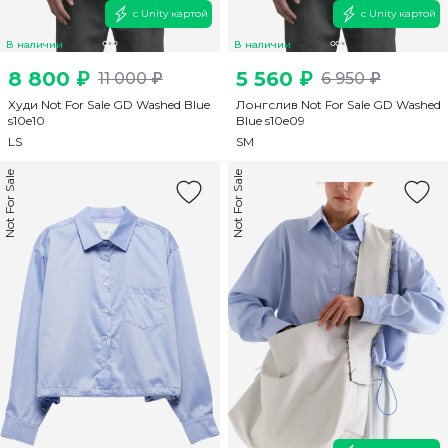
с Unity картой
с Unity картой
В наличии
В наличии
8 800 ₽
5 560 ₽
11 000 ₽
6 950 ₽
Худи Not For Sale GD Washed Blue
Лонгслив Not For Sale GD Washed
s10e10
Blue s10e09
L
S
S
M
Not For Sale
Not For Sale