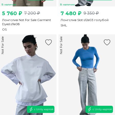
В наличии
В наличии
5 760 ₽
7 480 ₽
7 200 ₽
9 350 ₽
Лонгслив Not For Sale Garment
Лонгслив Slot s12e03 голубой
Dyed s11e08
S
M
L
OS
Not For Sale
Not For Sale
с Unity картой
с Unity картой