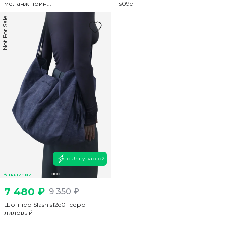
меланж прин...
s09e11
Not For Sale
с Unity картой
В наличии
7 480 ₽
9 350 ₽
Шоппер Slash s12e01 серо-
лиловый