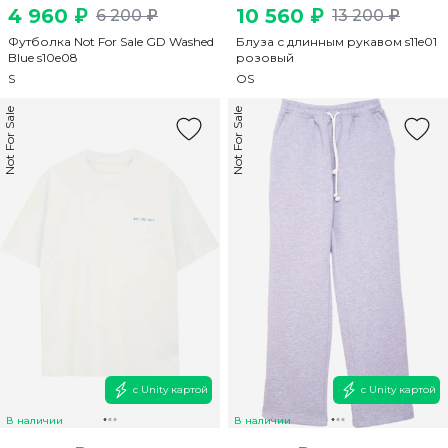
4 960 ₽
10 560 ₽
6 200 ₽
13 200 ₽
Футболка Not For Sale GD Washed
Блуза с длинным рукавом s11e01
Blue s10e08
розовый
S
OS
Not For Sale
Not For Sale
с Unity картой
с Unity картой
В наличии
В наличии