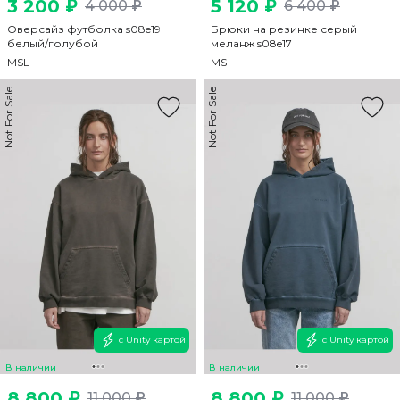
3 200 ₽
5 120 ₽
4 000 ₽
6 400 ₽
Оверсайз футболка s08e19
Брюки на резинке серый
белый/голубой
меланж s08e17
M
S
L
M
S
Not For Sale
Not For Sale
с Unity картой
с Unity картой
В наличии
В наличии
8 800 ₽
8 800 ₽
11 000 ₽
11 000 ₽