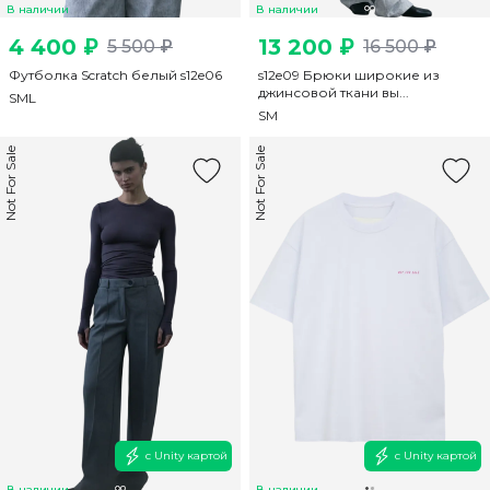
В наличии
В наличии
4 400 ₽
13 200 ₽
5 500 ₽
16 500 ₽
Футболка Scratch белый s12e06
s12e09 Брюки широкие из
джинсовой ткани вы...
S
M
L
S
M
Not For Sale
Not For Sale
с Unity картой
с Unity картой
В наличии
В наличии