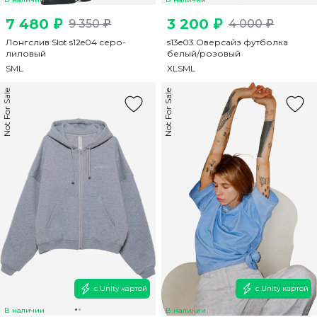
7 480 ₽
3 200 ₽
9 350 ₽
4 000 ₽
Лонгслив Slot s12e04 серо-
s13e03 Оверсайз футболка
лиловый
белый/розовый
S
M
L
XL
S
M
L
Not For Sale
Not For Sale
с Unity картой
с Unity картой
В наличии
В наличии