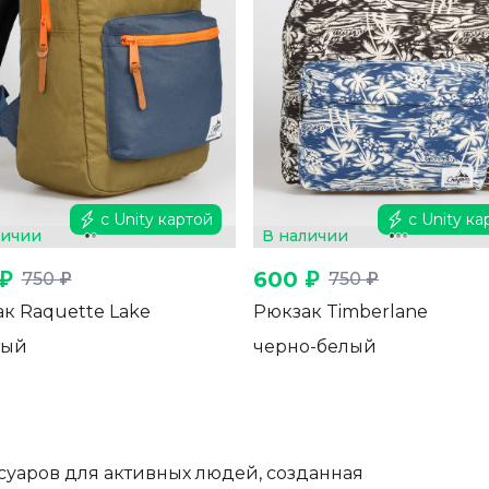
с Unity картой
с Unity ка
личии
В наличии
₽
600 ₽
750 ₽
750 ₽
к Raquette Lake
Рюкзак Timberlane
ный
черно-белый
суаров для активных людей, созданная