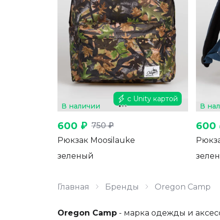
с Unity картой
В наличии
В на
600 ₽
600 
750 ₽
Рюкзак Moosilauke
Рюкза
зеленый
зеле
Главная
Бренды
Oregon Camp
Oregon Camp
- марка одежды и аксес