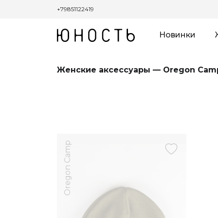
+79851122419
Новинки
Женские аксессуары — Oregon Cam
Oregon Camp