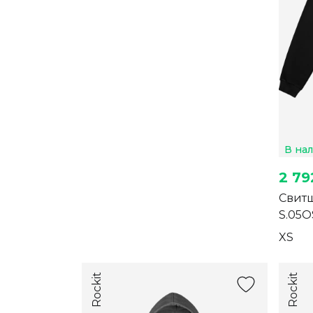
В на
2 79
Свитш
S.05O
XS
Rockit
Rockit