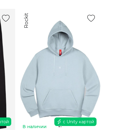
Rockit
ртой
с Unity картой
В наличии