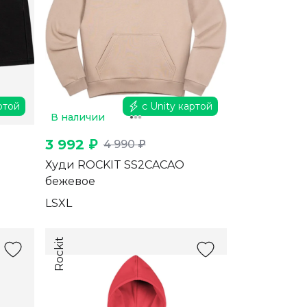
ртой
с Unity картой
В наличии
3 992 ₽
4 990 ₽
Худи ROCKIT SS2CACAO
бежевое
L
S
XL
Rockit