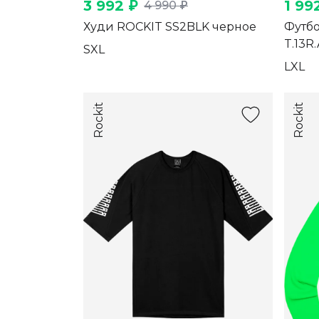
3 992 ₽
1 99
4 990 ₽
Худи ROCKIT SS2BLK черное
Футбо
T.13R.
S
XL
L
XL
Rockit
Rockit