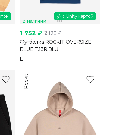
ртой
с Unity картой
В наличии
1 752 ₽
2 190 ₽
Футболка ROCKIT OVERSIZE
BLUE T.13R.BLU
L
Rockit