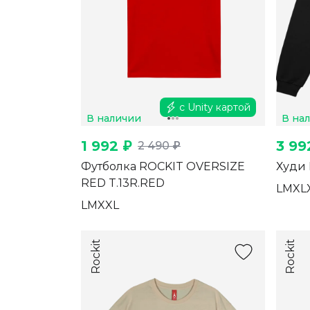
с Unity картой
В наличии
В на
1 992 ₽
3 99
2 490 ₽
Футболка ROCKIT OVERSIZE
Худи 
RED T.13R.RED
L
M
XL
L
M
XXL
Rockit
Rockit