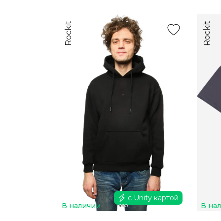
Rockit
Rockit
с Unity картой
В наличии
В на