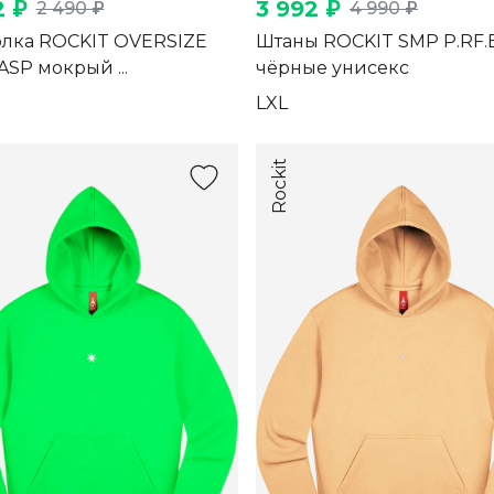
2 ₽
3 992 ₽
2 490 ₽
4 990 ₽
лка ROCKIT OVERSIZE
Штаны ROCKIT SMP P.RF.
ASP мокрый ...
чёрные унисекс
L
XL
Rockit