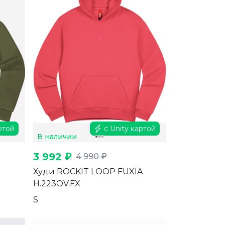
ртой
с Unity картой
В наличии
3 992 ₽
4 990 ₽
Худи ROCKIT LOOP FUXIA
H.223OV.FX
S