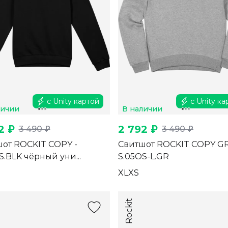
с Unity картой
с Unity ка
личии
В наличии
2 ₽
2 792 ₽
3 490 ₽
3 490 ₽
от ROCKIT COPY -
Свитшот ROCKIT COPY GR
S.BLK чёрный уни...
S.05OS-L.GR
XL
XS
Rockit