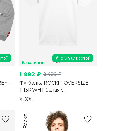
ртой
с Unity картой
В наличии
1 992 ₽
2 490 ₽
EY -
Футболка ROCKIT OVERSIZE
T.13R.WHT белая у...
XL
XXL
Rockit