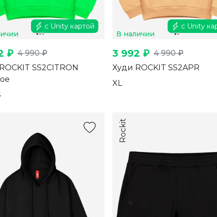
с Unity картой
с Unity ка
личии
В наличии
2 ₽
3 992 ₽
4 990 ₽
4 990 ₽
 ROCKIT SS2CITRON
Худи ROCKIT SS2APR
ое
XL
S
Rockit