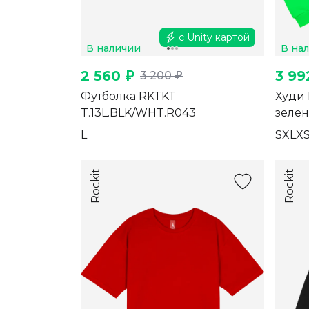
с Unity картой
В наличии
В на
2 560 ₽
3 99
3 200 ₽
Футболка RKTKT
Худи
T.13L.BLK/WHT.R043
зелен
L
S
XL
X
Rockit
Rockit