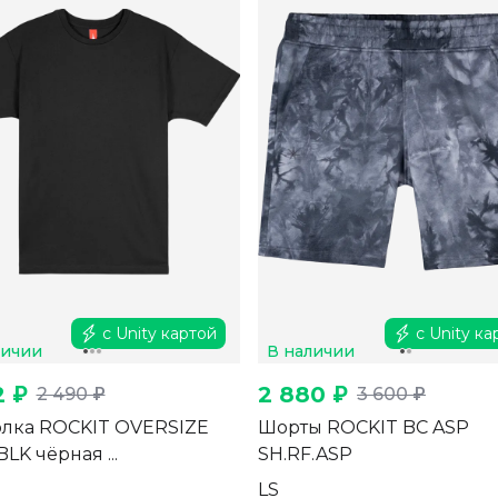
с Unity картой
с Unity ка
личии
В наличии
2 ₽
2 880 ₽
2 490 ₽
3 600 ₽
лка ROCKIT OVERSIZE
Шорты ROCKIT BC ASP
BLK чёрная ...
SH.RF.ASP
L
S