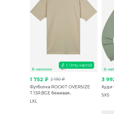
с Unity картой
В наличии
В на
1 752 ₽
3 99
2 190 ₽
Футболка ROCKIT OVERSIZE
Худи 
T.13R.BGE бежевая...
S
XS
L
XL