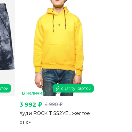
ртой
с Unity картой
В наличии
3 992 ₽
4 990 ₽
Худи ROCKIT SS2YEL желтое
XL
XS