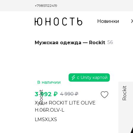
+79851122419
Новинки
56
Мужская одежда — Rockit
с Unity картой
В наличии
Rockit
Rockit
3 992 ₽
4 990 ₽
Худи ROCKIT LITE OLIVE
H.06R.OLV-L
L
M
S
XL
XS