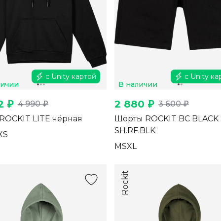
с Unity картой
с Unity ка
личии
В наличии
2 ₽
2 880 ₽
4 990 ₽
3 600 ₽
ROCKIT LITE чёрная
Шорты ROCKIT BC BLACK
SH.RF.BLK
XS
M
S
XL
Rockit