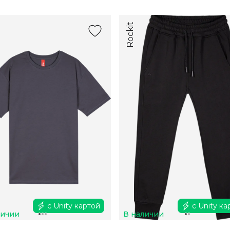
Rockit
с Unity картой
с Unity ка
личии
В наличии