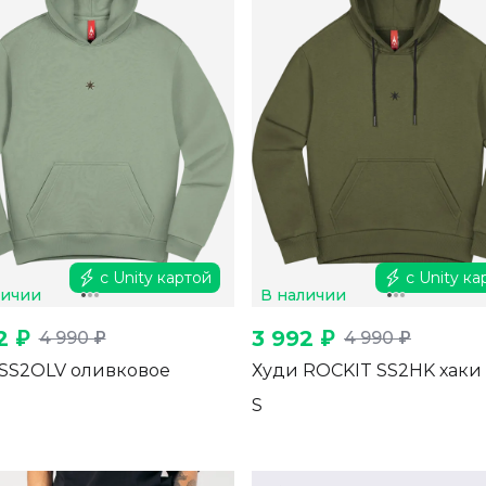
с Unity картой
с Unity ка
личии
В наличии
2 ₽
3 992 ₽
4 990 ₽
4 990 ₽
SS2OLV оливковое
Худи ROCKIT SS2HK хаки
S