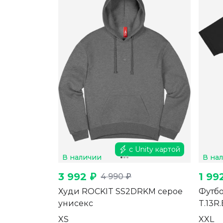
с Unity картой
В наличии
В на
3 992 ₽
1 99
4 990 ₽
Худи ROCKIT SS2DRKM серое
Футбо
унисекс
T.13R.
XS
XXL