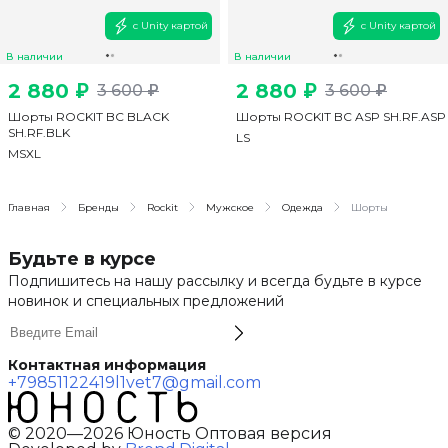
с Unity картой
с Unity картой
В наличии
В наличии
2 880 ₽
2 880 ₽
3 600 ₽
3 600 ₽
Шорты ROCKIT BC BLACK
Шорты ROCKIT BC ASP SH.RF.ASP
SH.RF.BLK
L
S
M
S
XL
Главная
Бренды
Rockit
Мужское
Одежда
Шорты
Будьте в курсе
Подпишитесь на нашу рассылку и всегда будьте в курсе
новинок и специальных предложений
Контактная информация
+79851122419
l1vet7@gmail.com
© 2020—2026 Юность Оптовая версия