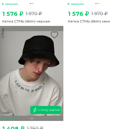
В наличии
В наличии
1 576 ₽
1 576 ₽
1 970 ₽
1 970 ₽
Кепка С7МЬ (6klin) черная
Кепка С7МЬ (6klin) хаки
С7МЬ
с Unity картой
В наличии
1 408 ₽
1 760 ₽