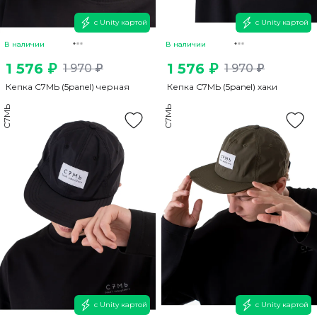
с Unity картой
с Unity картой
В наличии
В наличии
1 576 ₽
1 576 ₽
1 970 ₽
1 970 ₽
Кепка С7МЬ (5panel) черная
Кепка С7МЬ (5panel) хаки
С7МЬ
С7МЬ
с Unity картой
с Unity картой