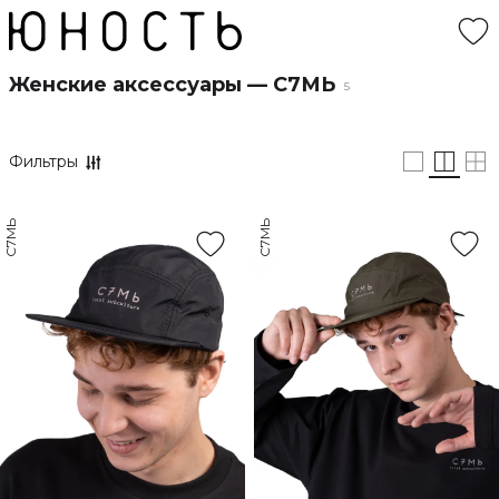
Женские аксессуары — С7МЬ
5
Фильтры
С7МЬ
С7МЬ