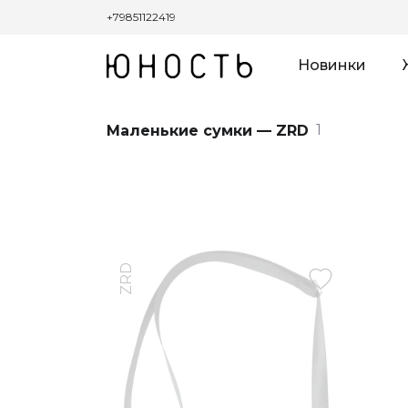
+79851122419
Новинки
1
Маленькие сумки — ZRD
ZRD