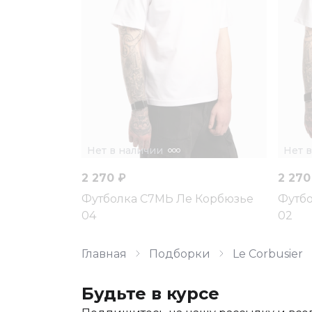
Нет в наличии
Нет 
2 270 ₽
2 270
Футболка С7МЬ Ле Корбюзье
Футбо
04
02
Главная
Подборки
Le Corbusier
Будьте в курсе