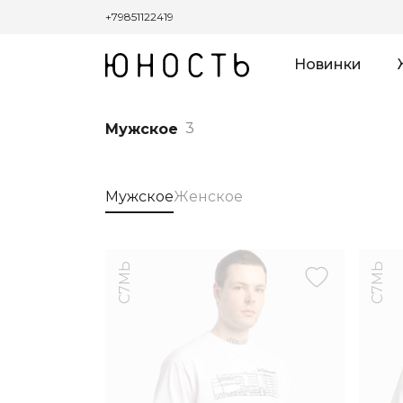
+79851122419
Новинки
3
Мужское
Мужское
Женское
С7МЬ
С7МЬ