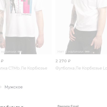
в наличии
Нет в наличии
 ₽
2 270 ₽
лка С7МЬ Ле Корбюзье
Футболка Ле Корбюзье L
Мужское