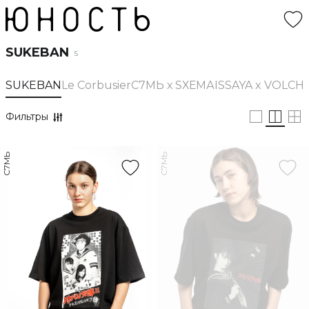
SUKEBAN
5
SUKEBAN
Le Corbusier
С7МЬ х SХЕМА
ISSAYA x VOLCH
Фильтры
С7МЬ
С7МЬ