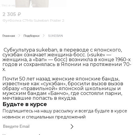
Нет в наличии
2 305 ₽
Футболка С7МЬ Sukeban Poster 2
Главная
Подборки
SUKEBAN
Субкультура sukeban, в переводе с японского,
сукэбан означает женщина-босс. («suke» —
женщина, а «ban» — босс) возникла в конце 1960-х
годов и сохранялась в Японии на протяжении 70-
х.
Почти 50 лет назад женские японские банды,
известные как «сукэбан», бросили вызов вызов
образу «правильной» японской школьницы и
мужским бандам «Банчо», где состояли парни,
мечтавшие попасть в якудза.
Будьте в курсе
Подпишитесь на нашу рассылку и всегда будьте в курсе
новинок и специальных предложений