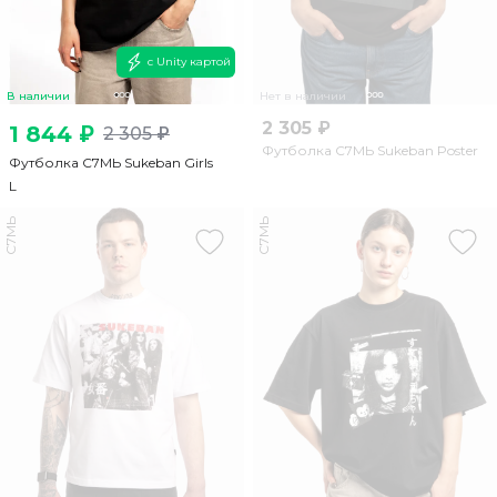
с Unity картой
В наличии
Нет в наличии
2 305 ₽
1 844 ₽
2 305 ₽
Футболка С7МЬ Sukeban Poster
Футболка С7МЬ Sukeban Girls
L
С7МЬ
С7МЬ