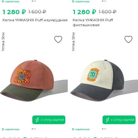
В наличии
В наличии
1 280 ₽
1 280 ₽
1 600 ₽
1 600 ₽
Кепка YMKASHIX Puff изумрудная
Кепка YMKASHIX Puff
фисташковая
Ymka Shix
Ymka Shix
с Unity картой
с Unity картой
В наличии
В наличии