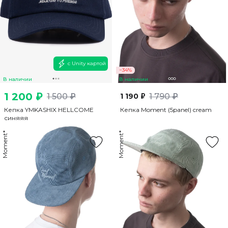
с Unity картой
−34%
В наличии
В наличии
1 200 ₽
1 500 ₽
1 190 ₽
1 790 ₽
Кепка YMKASHIX HELLCOME
Кепка Moment (5panel) cream
синяяя
Moment*
Moment*