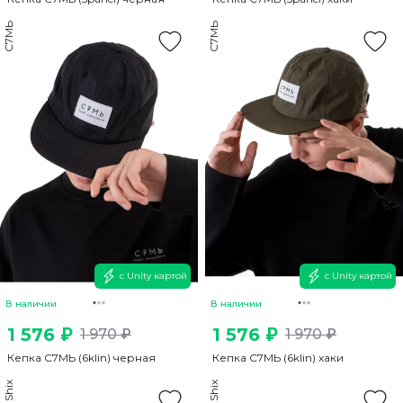
С7МЬ
С7МЬ
с Unity картой
с Unity картой
В наличии
В наличии
1 576 ₽
1 576 ₽
1 970 ₽
1 970 ₽
Кепка С7МЬ (6klin) черная
Кепка С7МЬ (6klin) хаки