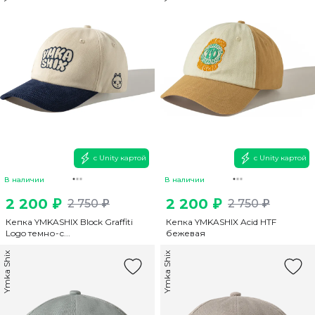
с Unity картой
с Unity картой
В наличии
В наличии
2 200 ₽
2 200 ₽
2 750 ₽
2 750 ₽
Кепка YMKASHIX Block Graffiti
Кепка YMKASHIX Acid HTF
Logo темно-с...
бежевая
Ymka Shix
Ymka Shix