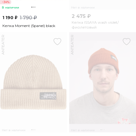
−34%
В наличии
Нет в наличии
2 475 ₽
1 190 ₽
1 790 ₽
Кепка ISSAYA wash violet/
Кепка Moment (5panel) black
фиолетовый
ANTEATER
ANTEATER
Нет в наличии
Нет в наличии