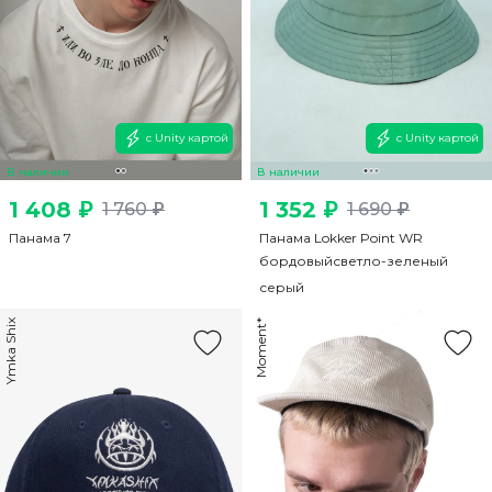
с Unity картой
с Unity картой
В наличии
В наличии
1 408 ₽
1 352 ₽
1 760 ₽
1 690 ₽
Панама 7
Панама Lokker Point WR
бордовый
светло-зеленый
серый
Ymka Shix
Moment*