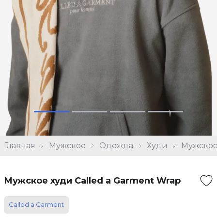
Главная
Мужское
Одежда
Худи
Мужское 
Мужское худи Called a Garment Wrap
Called a Garment