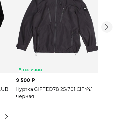
В наличии
В наличии
9 030 ₽
9 500 ₽
Бомбер GIFTE
LUB
Куртка GIFTED78 25/701 CITY4.1
черная