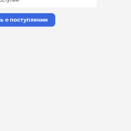
оступен
ь о поступлении