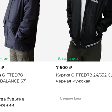
ичии
В наличии
 ₽
7 500 ₽
а GIFTED78
Куртка GIFTED78 24/632 C
BALANCE 671
черная мужская
да будьте в
ожений