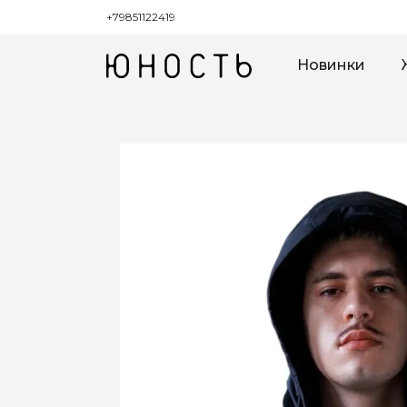
+79851122419
Новинки