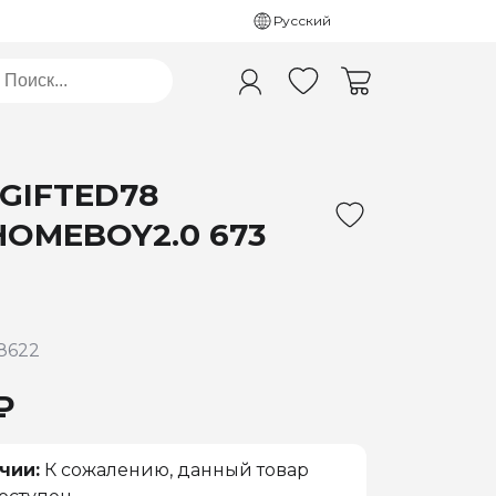
Русский
 GIFTED78
OMEBOY2.0 673
8622
₽
чии:
К сожалению, данный товар