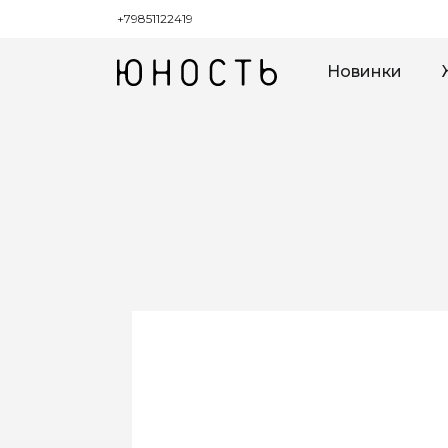
+79851122419
Новинки