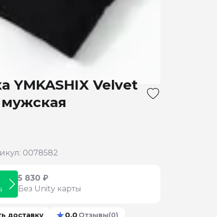
а YMKASHIX Velvet
 мужская
икул: 0078582
5 830 ₽
Без Unity карты
й
★
0.0
ть доставку
Отзывы
(0)