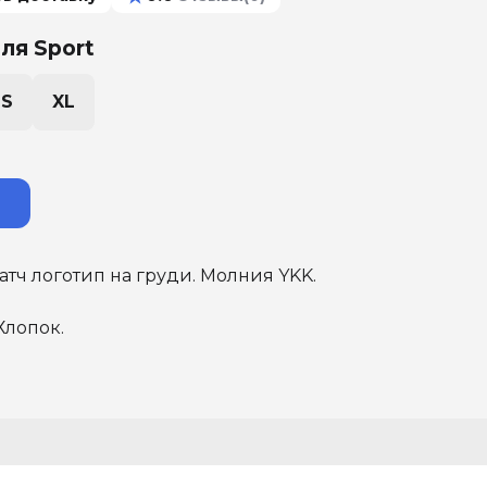
ля Sport
S
XL
тч логотип на груди. Молния YKK.
Хлопок.