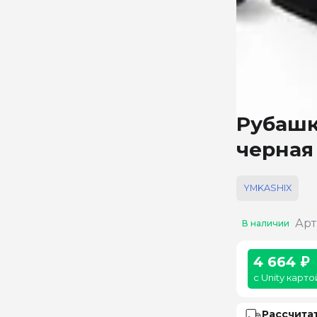
Рубашк
черная
YMKASHIX
Арт
В наличии
4 664 ₽
с Unity карто
Рассчита