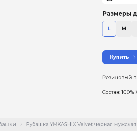
Размеры д
L
M
Купить
Резиновый па
Состав: 100% 
башки
Рубашка YMKASHIX Velvet черная мужская