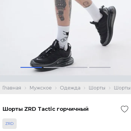
Главная
Мужское
Одежда
Шорты
Шорты 
Шорты ZRD Tactic горчичный
ZRD