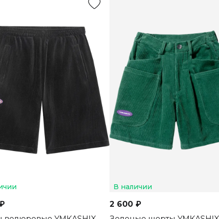
ичии
В наличии
 ₽
2 600 ₽
 велюровые YMKASHIX
Зеленые шорты YMKASHI