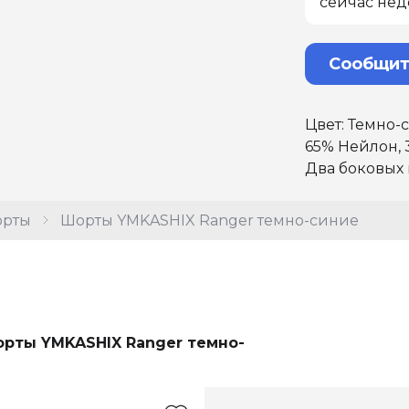
сейчас нед
Сообщит
Цвет: Темно-
65% Нейлон, 
Два боковых
рты
Шорты YMKASHIX Ranger темно-синие
рты YMKASHIX Ranger темно-