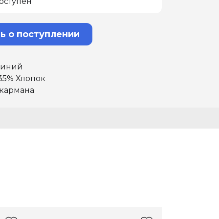
оступен
ь о поступлении
синий
35% Хлопок
 кармана