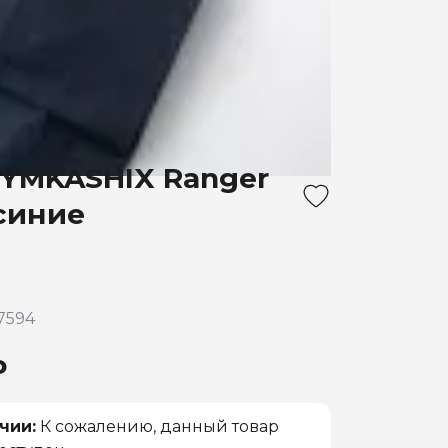
YMKASHIX Ranger
синие
7594
₽
чии:
К сожалению, данный товар