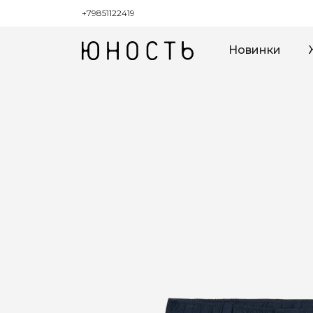
+79851122419
Новинки