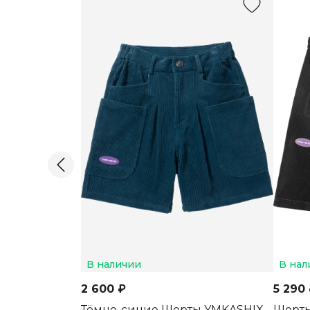
В наличии
В нал
2 600 ₽
5 290
Тёмно-синие Шорты YMKASHIX
Шорты