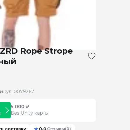
ZRD Rope Strope
ный
икул: 0079267
5 000 ₽
Без Unity карты
й
★
0.0
ть доставку
Отзывы
(0)