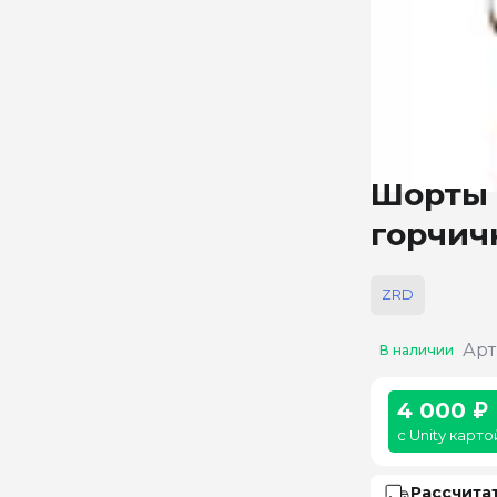
Шорты 
горчич
ZRD
Арт
В наличии
4 000 ₽
с Unity карто
Рассчита