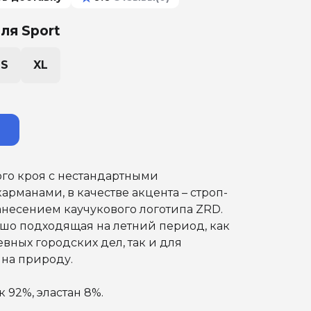
ля Sport
S
XL
го кроя с нестандартными
рманами, в качестве акцента – строп-
несением каучукового логотипа ZRD.
шо подходящая на летний период, как
вных городских дел, так и для
 на природу.
к 92%, эластан 8%.