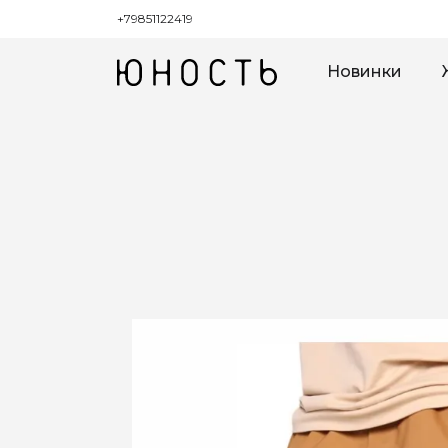
+79851122419
Новинки