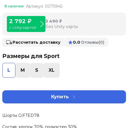
Артикул: 0075945
В наличии
2 792 ₽
3 490 ₽
Без Unity карты
с Unity картой
★
0.0
Рассчитать доставку
Отзывы
(0)
Размеры для Sport
L
M
S
XL
Купить
Шорты GIFTED78
Состав: хлопок 70%, полиэстер 30%