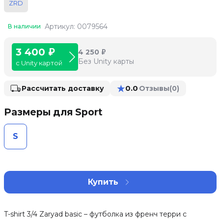
ZRD
Артикул: 0079564
В наличии
3 400 ₽
4 250 ₽
Без Unity карты
с Unity картой
★
0.0
Рассчитать доставку
Отзывы
(0)
Размеры для Sport
S
Купить
T-shirt 3/4 Zaryad basic – футболка из френч терри с