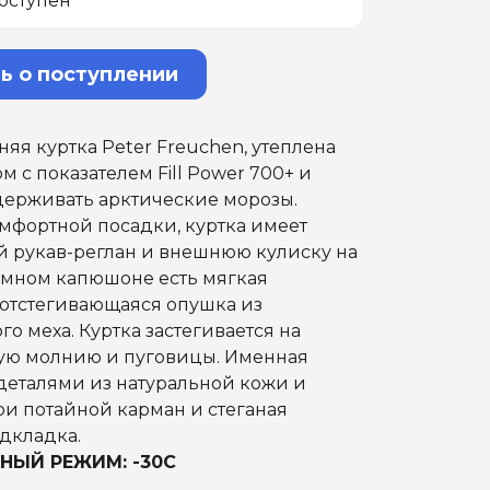
оступен
ь о поступлении
яя куртка Peter Freuchen, утеплена
м с показателем Fill Power 700+ и
держивать арктические морозы.
мфортной посадки, куртка имеет
й рукав-реглан и внешнюю кулиску на
емном капюшоне есть мягкая
 отстегивающаяся опушка из
го меха. Куртка застегивается на
ую молнию и пуговицы. Именная
деталями из натуральной кожи и
ри потайной карман и стеганая
дкладка.
НЫЙ РЕЖИМ: -30С