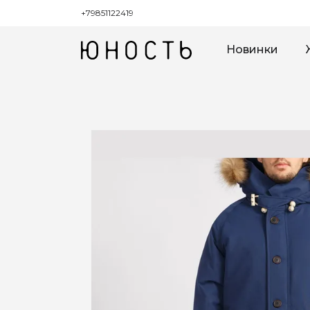
+79851122419
Новинки