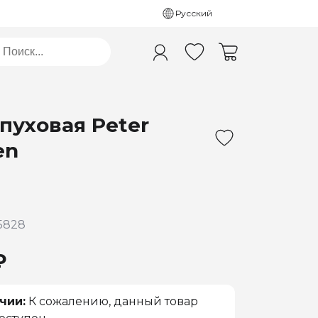
Русский
пуховая Peter
en
5828
₽
чии:
К сожалению, данный товар