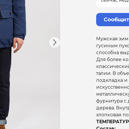
сейчас нед
Сообщит
Мужская зимн
гусиным пухо
способна вы
Для более ко
классически
талии. В объ
подкладка и
искусственно
металлическ
фурнитура с 
дерева. Внут
хлопковая по
ТЕМПЕРАТУР
Состав: