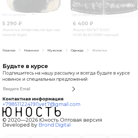
Нет в наличии
Нет в наличии
5 290 ₽
6 400 ₽
Жилетка Wilderness tie-dye vest
Жилет RKTKT DV01-
Moonlit Night
V01R.BLK/CRBN черный
Главная
Новинки
Мужское
Одежда
Жилетки
Будьте в курсе
Подпишитесь на нашу рассылку и всегда будьте в курсе
новинок и специальных предложений
Контактная информация
+79851122419
l1vet7@gmail.com
© 2020—2026 Юность Оптовая версия
Developed by
Brond.Digital