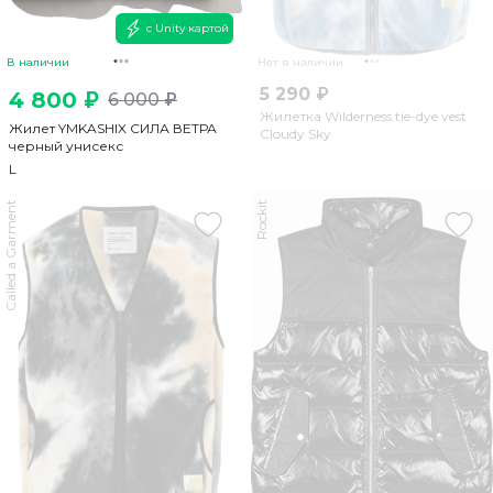
с Unity картой
В наличии
Нет в наличии
5 290 ₽
4 800 ₽
6 000 ₽
Жилетка Wilderness tie-dye vest
Жилет YMKASHIX СИЛА ВЕТРА
Cloudy Sky
черный унисекс
L
Called a Garment
Rockit