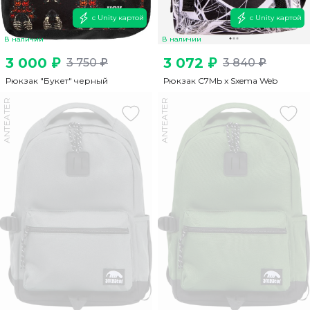
с Unity картой
с Unity картой
В наличии
В наличии
3 000 ₽
3 072 ₽
3 750 ₽
3 840 ₽
Рюкзак "Букет" черный
Рюкзак C7МЬ x Sxema Web
ANTEATER
ANTEATER