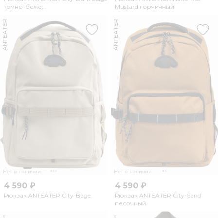
темно-беже...
Mustard горчичный
ANTEATER
ANTEATER
Нет в наличии
Нет в наличии
4 590 ₽
4 590 ₽
Рюкзак ANTEATER City-Bage
Рюкзак ANTEATER City-Sand
песочный