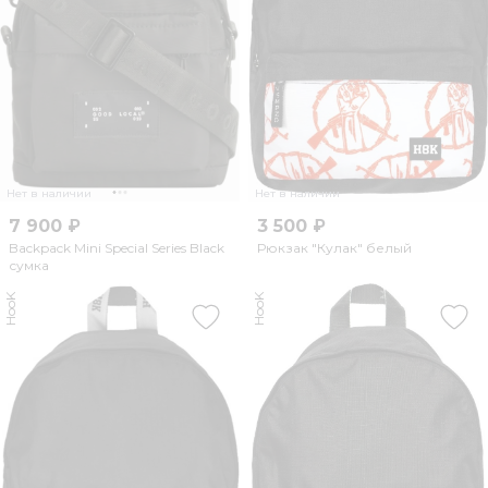
Нет в наличии
Нет в наличии
7 900 ₽
3 500 ₽
Backpack Mini Special Series Black
Рюкзак "Кулак" белый
сумка
HooK
HooK