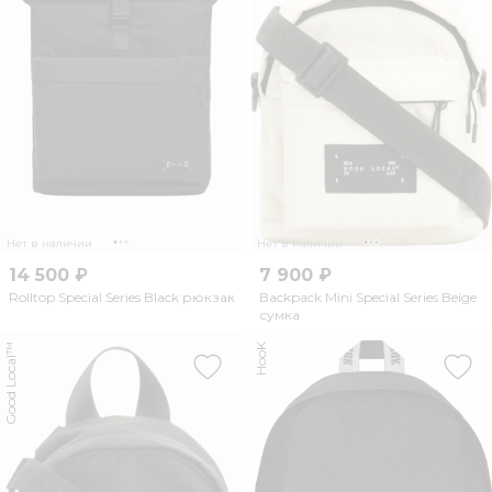
Нет в наличии
Нет в наличии
14 500 ₽
7 900 ₽
Rolltop Special Series Black рюкзак
Backpack Mini Special Series Beige
сумка
Good Local™
HooK