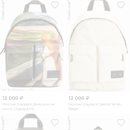
Good Local™
Good Local™
Нет в наличии
Нет в наличии
12 000 ₽
12 000 ₽
Рюкзак Daypack Девушки на
Рюкзак Daypack Special Series
мосту (Эдвард Му...
Beige
Good Local™
Good Local™