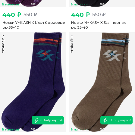
В наличии
В наличии
440 ₽
440 ₽
550 ₽
550 ₽
Носки YMKASHIX Mesh бордовые
Носки YMKASHIX Star черные
рр.35-40
рр.35-40
Ymka Shix
Ymka Shix
с Unity картой
с Unity картой
В наличии
В наличии