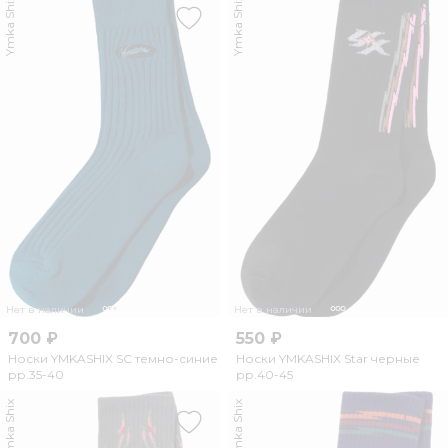
Ymka Shix
Ymka Shix
Нет в наличии
Нет в наличии
700 ₽
550 ₽
Носки YMKASHIX SC темно-синие
Носки YMKASHIX Star черные
рр.35-40
рр.40-45
Ymka Shix
Ymka Shix