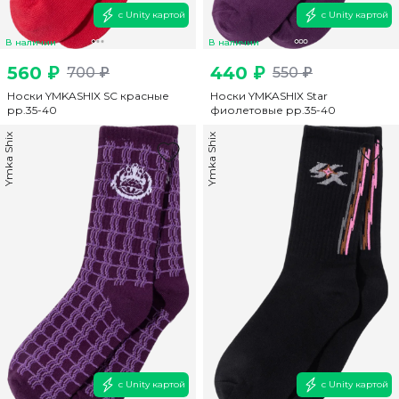
с Unity картой
с Unity картой
В наличии
В наличии
560 ₽
440 ₽
700 ₽
550 ₽
Носки YMKASHIX SC красные
Носки YMKASHIX Star
рр.35-40
фиолетовые рр.35-40
Ymka Shix
Ymka Shix
с Unity картой
с Unity картой