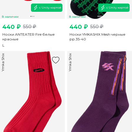
с Unity картой
с Unity картой
В наличии
В наличии
440 ₽
440 ₽
550 ₽
550 ₽
Носки ANTEATER Fire белые
Носки YMKASHIX Mesh черные
красные
рр.35-40
L
Ymka Shix
Ymka Shix