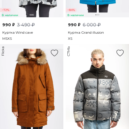
−72%
−84%
В наличии
В наличии
990 ₽
3 490 ₽
990 ₽
6 000 ₽
Куртка Wind cave
Куртка Grand illusion
M
S
XS
XS
Flicka
С7МЬ