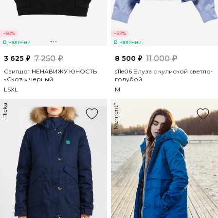
−50%
−23%
В наличии
В наличии
3 625 ₽
7 250 ₽
8 500 ₽
11 000 ₽
Свитшот НЕНАВИЖУ ЮНОСТЬ
s11e06 Блуза с кулиской светло-
«Скотч» черный
голубой
L
S
XL
M
Flicka
Moment*