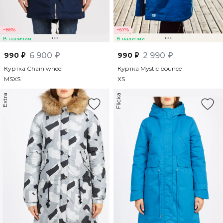
−86%
−67%
В наличии
В наличии
990 ₽
6 900 ₽
990 ₽
2 990 ₽
Куртка Chain wheel
Куртка Mystic bounce
M
S
XS
XS
Extra
Flicka