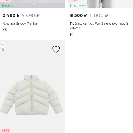
−55%
−23%
В наличии
В наличии
2 490 ₽
5 490 ₽
8 500 ₽
11 000 ₽
Куртка Snow Parka
Рубашка Not For Sale с кулисой
s11e03
XS
M
МЕЧ
−50%