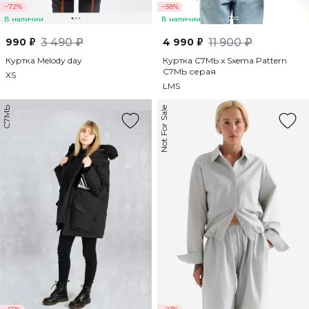
−72%
−58%
В наличии
В наличии
990 ₽
3 490 ₽
4 990 ₽
11 900 ₽
Куртка Melody day
Куртка С7МЬ x Sxema Pattern
С7МЬ серая
XS
L
M
S
С7МЬ
Not For Sale