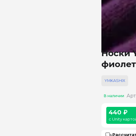
Носки 
фиолет
YMKASHIX
Арт
В наличии
440 ₽
с Unity карто
Рассчита