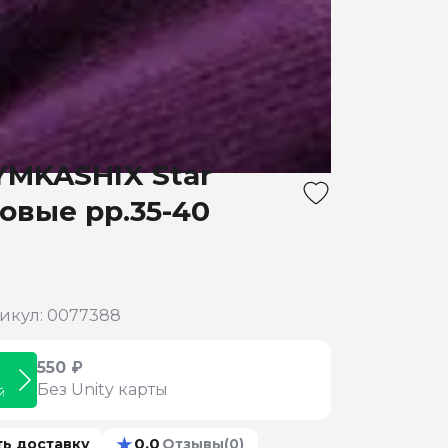
YMKASHIX Star
овые рр.35-40
икул: 0077388
550 ₽
Без Unity карты
й
★
0.0
ть доставку
Отзывы
(0)