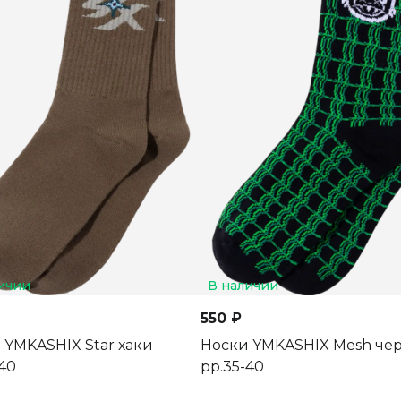
ичии
В наличии
550 ₽
 YMKASHIX Star хаки
Носки YMKASHIX Mesh че
40
рр.35-40