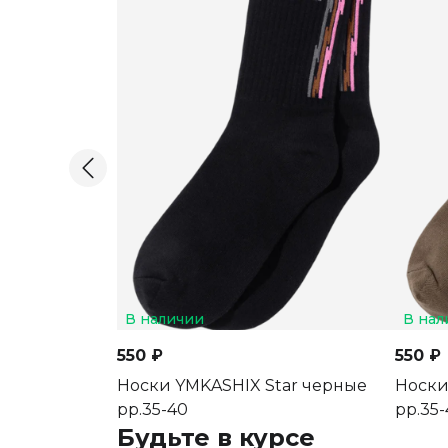
В наличии
В нал
550 ₽
550 ₽
Носки YMKASHIX Star черные
Носки
рр.35-40
рр.35-
Будьте в курсе