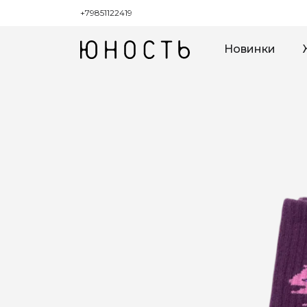
+79851122419
Новинки