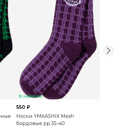
В наличии
В наличии
550 ₽
550 ₽
рные
Носки YMKASHIX Mesh
Носки YMKASH
бордовые рр.35-40
рр.35-40