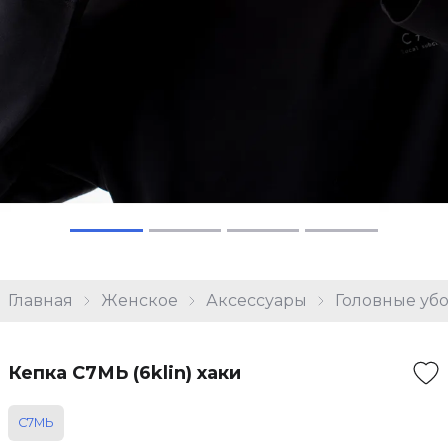
Главная
Женское
Аксессуары
Головные уб
Кепка С7МЬ (6klin) хаки
С7МЬ