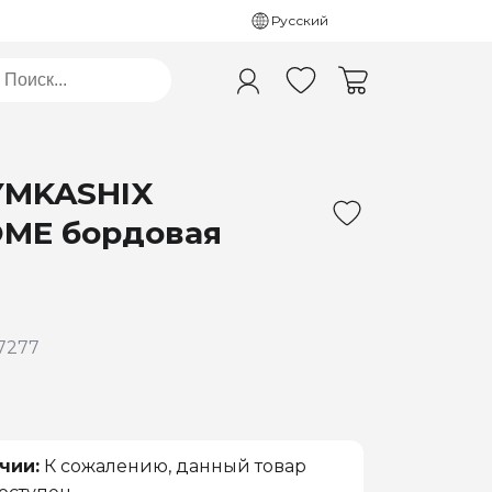
Русский
YMKASHIX
ME бордовая
7277
₽
чии:
К сожалению, данный товар