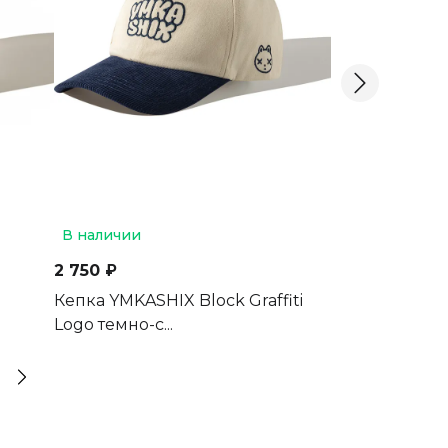
В наличии
В наличии
2 750 ₽
1 500 ₽
Кепка YMKASHIX Block Graffiti
Кепка YMKAS
Logo темно-с...
синяяя