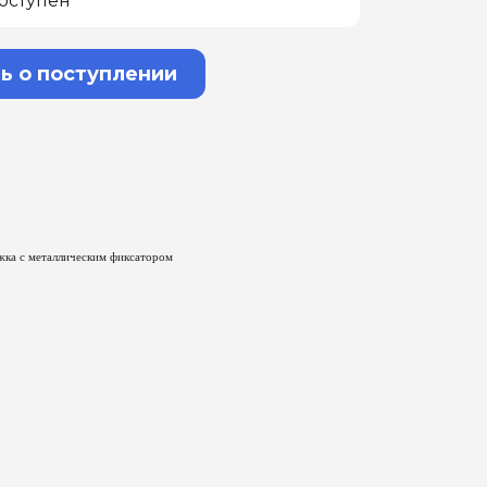
оступен
ь о поступлении
жка с металлическим фиксатором