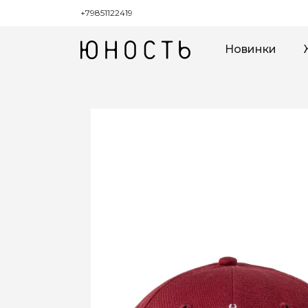
+79851122419
Новинки