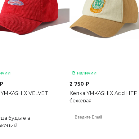
ичии
В наличии
 ₽
2 750 ₽
 YMKASHIX VELVET
Кепка YMKASHIX Acid HTF
бежевая
да будьте в
ожений