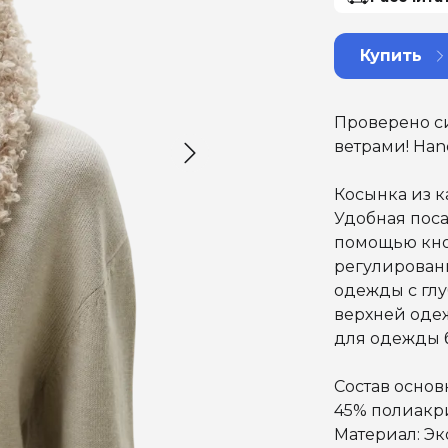
Купить
Проверено с
ветрами! Ha
Косынка из к
Удобная поса
помощью кно
регулирован
одежды с гл
верхней оде
для одежды б
Состав основ
45% полиакри
Материал: Эко