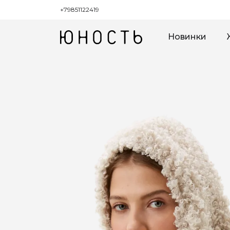
+79851122419
Новинки