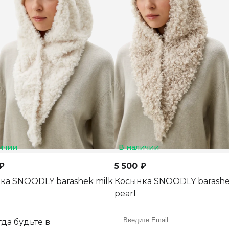
ичии
В наличии
₽
5 500 ₽
ка SNOODLY barashek milk
Косынка SNOODLY barash
pearl
да будьте в