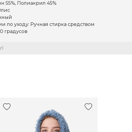
он 55%, Полиакрил 45%
Флис
жный
 по уходу: Ручная стирка средством
0 градусов
rl