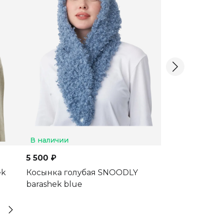
В наличии
В наличии
5 500 ₽
5 500 ₽
ek
Косынка голубая SNOODLY
Косынка чер
barashek blue
barashek blac