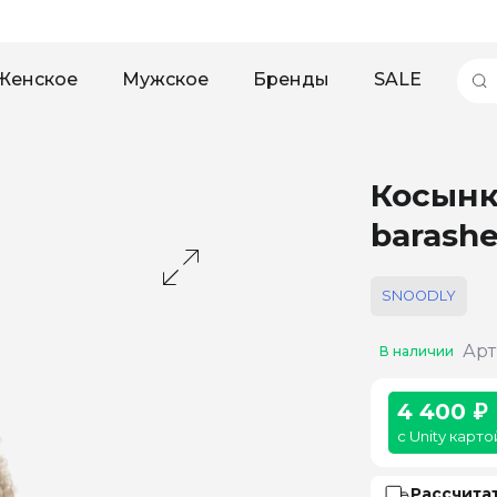
Женское
Мужское
Бренды
SALE
Косын
barashe
SNOODLY
Арт
В наличии
4 400 ₽
с Unity карто
Рассчита