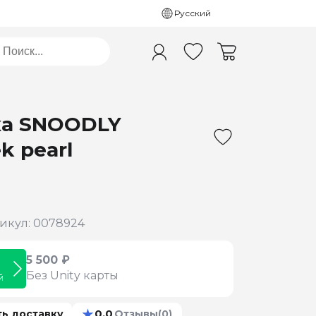
Русский
ка SNOODLY
k pearl
икул: 0078924
5 500 ₽
Без Unity карты
й
★
0.0
ть доставку
Отзывы
(0)