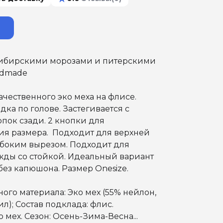
ибирскими морозами и питерскими
ndmade
ачественного эко меха на флисе.
дка по голове. Застегивается с
пок сзади. 2 кнопки для
ия размера. Подходит для верхней
убоким вырезом. Подходит для
жды со стойкой. Идеальный вариант
ез капюшона. Размер Onesize.
ного материала: Эко мех (55% нейлон,
л); Состав подклада: флис.
 мех. Сезон: Осень-Зима-Весна...