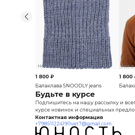
Нет в наличии
Нет в
1 800 ₽
1 800 
Балаклава SNOODLY jeans
Балак
Будьте в курсе
Подпишитесь на нашу рассылку и всег
курсе новинок и специальных предл
Контактная информация
+79851122419
l1vet7@gmail.com