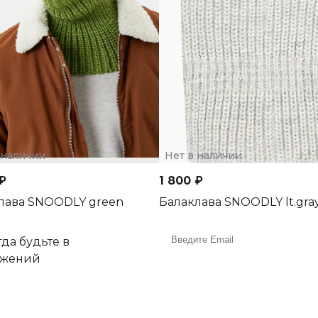
 наличии
Нет в наличии
₽
1 800 ₽
лава SNOODLY green
Балаклава SNOODLY lt.gra
да будьте в
ожений