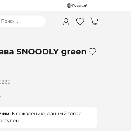
Русский
ава SNOODLY green
5285
₽
чии:
К сожалению, данный товар
оступен