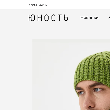
+79851122419
Новинки