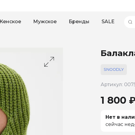
Женское
Мужское
Бренды
SALE
Балакл
SNOODLY
Артикул: 007
1 800 
Нет в нали
сейчас нед