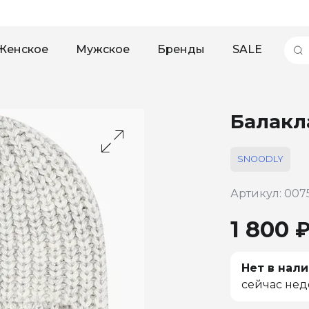
Женское
Мужское
Бренды
SALE
Балакл
SNOODLY
Артикул: 007
1 800 
Нет в нали
сейчас нед