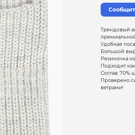
Сообщит
Трендовый ак
премиальной
Удобная поса
Большой выр
Резиночка на
Подходит как
Состав: 70% 
Проверено с
ветрами!