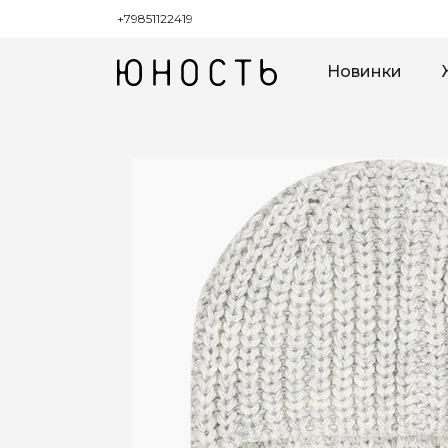
+79851122419
Новинки