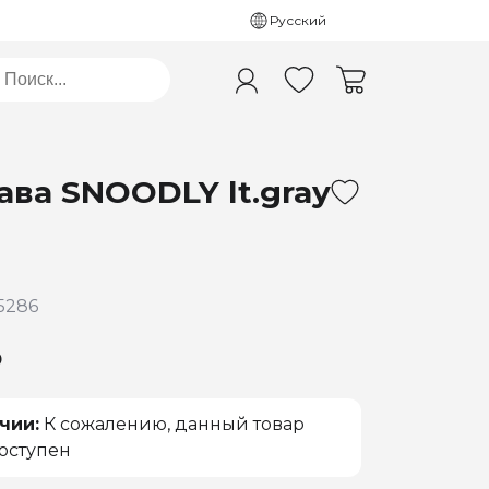
Русский
ава SNOODLY lt.gray
5286
₽
чии:
К сожалению, данный товар
оступен