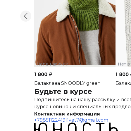
Нет в наличии
Нет в
1 800 ₽
1 800 
Балаклава SNOODLY green
Балак
Будьте в курсе
Подпишитесь на нашу рассылку и всег
курсе новинок и специальных предл
Контактная информация
+79851122419
l1vet7@gmail.com