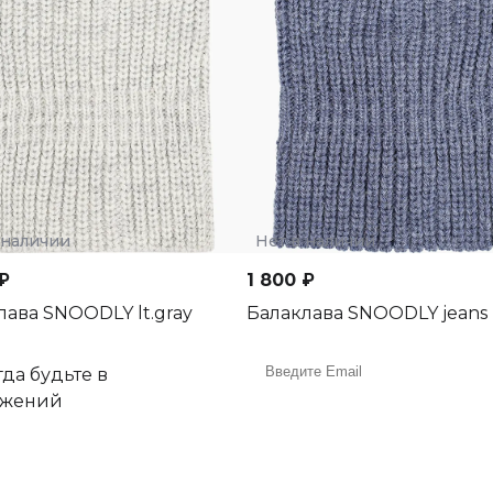
 наличии
Нет в наличии
₽
1 800 ₽
лава SNOODLY lt.gray
Балаклава SNOODLY jeans
да будьте в
ожений