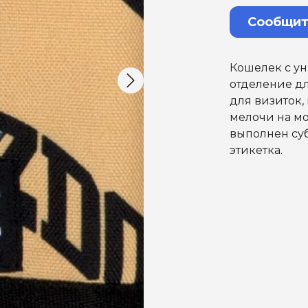
Сообщит
Кошелек с у
отделение д
для визиток,
мелочи на м
выполнен су
этикетка.