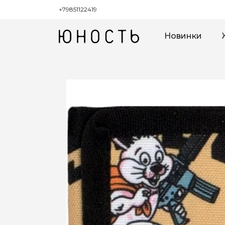
+79851122419
Новинки