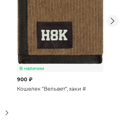
В наличии
900 ₽
Кошелек "Ми
В наличии
900 ₽
Кошелек "Вельвет", хаки #