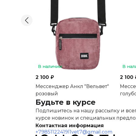
В наличии
В нал
2 100 ₽
2 100 
Мессенджер Анкл "Вельвет"
Мессе
розовый
голуб
Будьте в курсе
Подпишитесь на нашу рассылку и всег
курсе новинок и специальных предл
Контактная информация
+79851122419
l1vet7@gmail.com