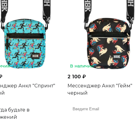
ичии
В наличии
₽
2 100 ₽
нджер Анкл "Спринт"
Мессенджер Анкл "Гейм"
ой
черный
да будьте в
ожений