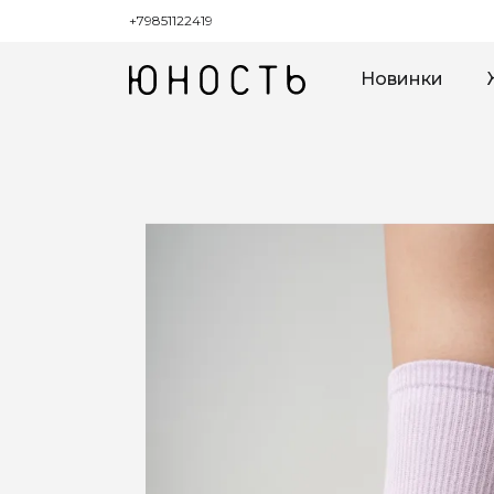
+79851122419
Новинки